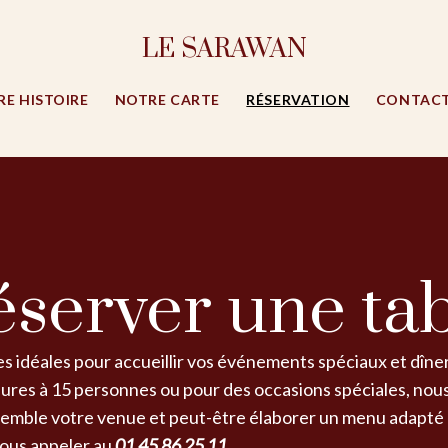
LE SARAWAN
E HISTOIRE
NOTRE CARTE
RÉSERVATION
CONTACT
server une ta
es idéales pour accueillir vos événements spéciaux et dîner
eures à 15 personnes ou pour des occasions spéciales, nous
nsemble votre venue et peut-être élaborer un menu adapté 
nous appeler au
01 45 86 25 11
.