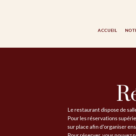
Aller
au
contenu
ACCUEIL
NOTR
Ré
Le restaurant dispose de sall
Pour les réservations supéri
sur place afin d’organiser e
Pour réserver, vous pouvez 